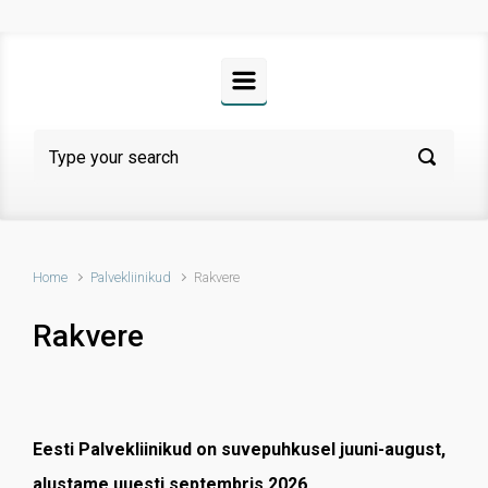
Home
Palvekliinikud
Rakvere
Rakvere
Eesti Palvekliinikud on suvepuhkusel juuni-august,
alustame uuesti septembris 2026