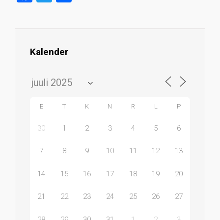
a
wi
h
ce
tt
ar
b
er
e
Kalender
o
ok
E
T
K
N
R
L
P
30
1
2
3
4
5
6
7
8
9
10
11
12
13
14
15
16
17
18
19
20
21
22
23
24
25
26
27
28
29
30
31
1
2
3