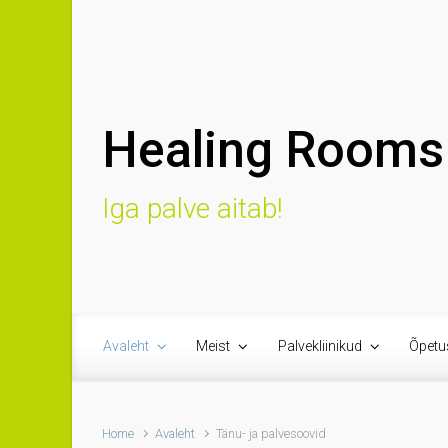
Skip to main content
Healing Rooms 
Iga palve aitab!
Avaleht
Meist
Palvekliinikud
Õpetu
Home
Avaleht
Tänu- ja palvesoovid