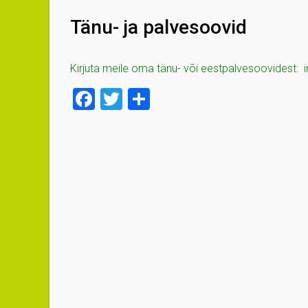
Tänu- ja palvesoovid
Kirjuta meile oma tänu- või eestpalvesoovidest:
F
T
S
a
wi
h
ce
tt
ar
b
er
e
o
ok