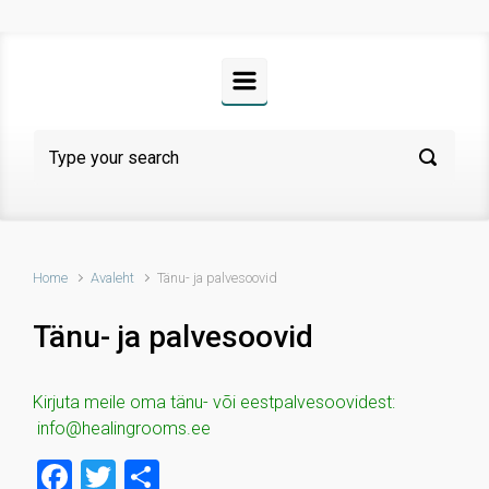
Home
Avaleht
Tänu- ja palvesoovid
Tänu- ja palvesoovid
Kirjuta meile oma tänu- või eestpalvesoovidest:
info@healingrooms.ee
F
T
S