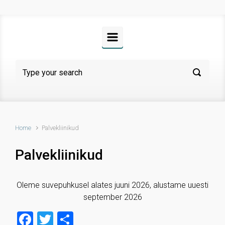
Home
Palvekliinikud
Palvekliinikud
Oleme suvepuhkusel alates juuni 2026, alustame uuesti
september 2026
F
T
S